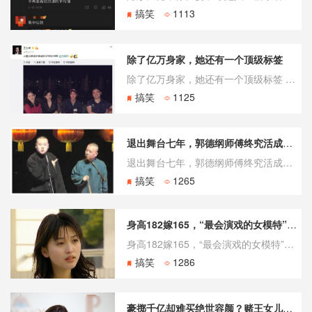
搞笑
1113
除了亿万身家，她还有一个顶级标签
除了亿万身家，她还有一个顶级标签 章泽天现在的丈夫是刘强东。这位“奶茶妹妹”多年前跨越身份鸿沟的选择，如今已不再是娱乐版的谈资，而成了商业版图里的稳态叙事。 从红毯秀到合伙人 不同于多数女星的婚恋话题止步于八卦，章泽天与刘强东的结合始终伴随着商业价值。2015年两人大婚时的盛况至今仍被网友反复
搞笑
1125
退出舞台七年，郭德纲师傅终究活成了曲艺标杆
退出舞台七年，郭德纲师傅终究活成了曲艺标杆 天津卫的倔强学徒 郭德纲师傅这三个字，在如今的相声圈里几乎是定海神针般的存在。然而在三十多年前，他只是一个为了混口饭吃而在茶馆里拼命挣扎的北漂青年。他曾因交不起房租被房东在门外痛骂，如今却成了手握德云社商业帝国的班主。这种极端的反差，构成了他身上最引人
搞笑
1265
身高182嫁165，“最会演戏的女模特”倪景阳
身高182嫁165，“最会演戏的女模特”倪景阳 47岁的倪景阳，2026年凭借反网暴短剧《天罗地网》拿下北京国际电影节短剧盛典最佳女主角。与此同时，她主演的《傩咒》刚刚杀青，饰演一个50岁的双面神婆。从篮球运动员到职业模特，从“裴佩老师”到柏林金熊奖得主，再到47岁挑战纯反派——这个女人的人生轨迹
搞笑
1286
豪掷千亿却难买绝世容颜？赌王女儿美貌排名引热议