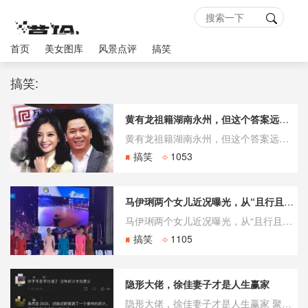
首页
美女图库
风景点评
搞笑
搞笑:
黄有龙祖籍湖南永州，但这个答案远没有表面那么简单
黄有龙祖籍湖南永州，但这个答案远没有表面那么简单 赵薇前夫黄有龙的祖籍问题，在公开资料中呈现出一组耐人寻味的矛盾——百度百科明确标注“祖籍湖南永州”，但与此同时，多个信源指向湖南邵东县佘田桥镇。一个人怎么会有两个祖籍？这背后藏着怎样的故事？ 矛盾的开端：两份“官方”资料给出的不同答案 打开
搞笑
1053
马伊琍两个女儿近况曝光，从“且行且珍惜”到离婚后体面收官
马伊琍两个女儿近况曝光，从“且行且珍惜”到离婚后体面收官 2019年一句“一别两宽”为11年婚姻画上句号；2026年5月8日，她带着两个女儿从后门走进前夫文章在上海青浦区夏都小镇新开的面馆“八号院儿”。没有通稿，没有合影，安静吃完一碗油泼面又从后门离开。当年全网都在猜这对离婚夫妻会如何收场，六年过
搞笑
1105
隐形大佬，徐佳妻子才是人生赢家
隐形大佬，徐佳妻子才是人生赢家 聚光灯之外的硬核履历 在硬汉专业户徐佳的荧幕形象背后，他的妻子始终保持着低调的神秘感。不同于常见的圈内女明星，徐佳妻子的简历展现出了极强的专业素养。这也让不少网友好奇，究竟是怎样的女性能征服这位“特种兵专业户”。