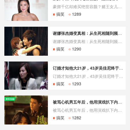
豪掷千亿却难买绝世容颜？赌王女儿美貌排名引热议 在港澳豪门的璀璨星河中，何鸿燊家族的动态始终是大众津津乐道的话题。随着二代们在名利场的频繁露面，关于赌王女儿美貌排名的讨论悄然在社交平台发酵，阅读量迅速攀升至千万级别。千亿财富能堆砌出最顶级的华服，却买不来基因彩票的绝对偏爱。在这场跨越大半个世纪的美
搞笑
1289
谢娜张杰婚变真相：从生死相随到频频被传各过各的
谢娜张杰婚变真相：从生死相随到频频被传各过各的 十年长跑终成空？ 从跨越全网目光的生死相随，到如今频频被传各过各的，谢娜跟张杰为什么要离成为社交平台高频搜索词。这对曾把恩爱刻在骨子里的夫妻，如今社交平台互动断崖式减少，行程轨迹也鲜少再高度重合。聚光灯下的深情与现实中的疏离形成了巨大反差，让这段内
搞笑
1290
订婚才知他大21岁，43岁吴佳尼终于把十年全职妈妈的委屈说透
订婚才知他大21岁，43岁吴佳尼终于把十年全职妈妈的委屈说透 2006年《封神榜之凤鸣岐山》片场，23岁的吴佳尼遇见了44岁的马景涛。戏里他演纣王，她演琵琶精胡喜媚。戏外，她凭外貌误判他“30多岁”，直到订婚后才鼓足勇气问出那句改变一生的追问。 这段相差21岁的婚姻维持了十年，2017年画上句号
搞笑
1293
被骂心机男五年后，他用演戏扒下内娱遮羞布
被骂心机男五年后，他用演戏扒下内娱遮羞布 曾几何时，一提到任重个人资料，很多人的第一反应是综艺里那个被指责“太会算计”的男嘉宾。谁能想到，这个顶着“心机男”标签多年的演员，近期却在多部现实主义剧集中靠扎实的演技引发了观众的广泛讨论。从万人嫌的综艺咖到低调打磨角色的戏骨，这种反差让人不禁想问：他到底
搞笑
1282