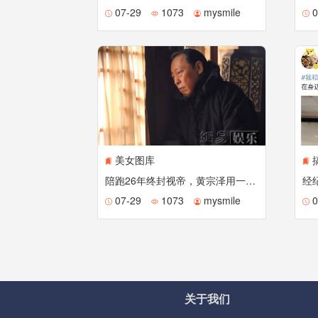
07-29
1073
mysmile
0
美女图库
陪跑26年终封视帝，黄宗泽用一张“反派脸”撕掉了所有标签
07-29
1073
mysmile
0
关于我们