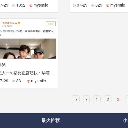
7-29
1052
mysmile
07-29
829
mysmile
搞笑
经纪人一句话比正宫还快：毕滢的八年
7-29
831
mysmile
‹‹
‹
1
2
3
最火推荐
小