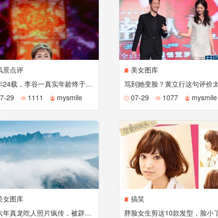
风景点评
美女图库
隐年24载，李谷一真实年龄终于曝光
7-29
1111
mysmile
07-29
1077
mysmile
美女图库
搞笑
零六年真龙吃人照片疯传，被辟谣后真相更让人后背发凉