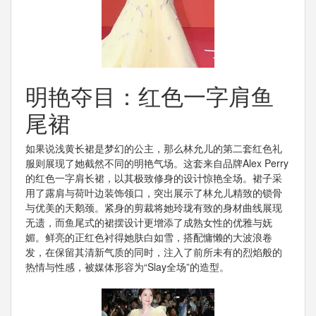
明艳夺目：红色一字肩鱼
尾裙
如果说浅黄长裙是梦幻的公主，那么林允儿的第二套红色礼
服则展现了她截然不同的明艳气场。这套来自品牌Alex Perry
的红色一字肩长裙，以其极致修身的设计惊艳全场。裙子采
用了露肩与荷叶边装饰领口，突出展示了林允儿精致的锁骨
与优美的天鹅颈。紧身的剪裁将她玲珑有致的身材曲线展现
无遗，而鱼尾式的裙摆设计更增添了成熟女性的优雅与妩
媚。鲜亮的正红色衬得她肤白如雪，搭配慵懒的大波浪卷
发，在保留其清新气质的同时，注入了前所未有的烈焰般的
热情与性感，被媒体形容为“Slay全场”的造型。