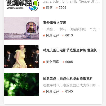
.cat-article { font-family: 'Segoe UI', 'Microsoft YaHei', sans-serif; line-height: 1.8; color: #333; max-widt
搞笑
7209
窗外幽香入梦来
一扇窗，一树花，便足以构成一个完整而诗意的世界。当目光穿过那方被窗棂勾勒的景致，我们看到的不仅是风景，更是一种连接内心与外界、有限与无限的独特美学。窗前花影，这一古老而永恒的意象，凝结着东方生活哲学中对宁静、雅致与生命律动的深切向往。
风景点评
6613
林允儿釜山电影节造型全解析 蕾丝长裙尽显百变女神风采
美女图库
6605
绿意盎然：自然生机桌面壁纸赏析
在数字时代，电脑桌面已成为我们每日凝视最久的“画布”之一。一张精心挑选的壁纸，不仅美化界面，更能影响心情与效率。其中，以高清绿叶为主题的自然系壁纸，因其清新的视觉体验与潜在的护眼功能，备受青睐。这类壁纸往往以极高的清晰度捕捉植物的细节，从晨曦中挂着露珠的嫩叶，到阳光下舒展的
风景点评
6545