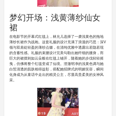
梦幻开场：浅黄薄纱仙女
裙
在电影节的开幕式红毯上，林允儿选择了一袭浅黄色的拖地
薄纱长裙作为战袍。这套礼服的设计充满了浪漫的巧思：深V
领与双肩处轻盈的薄纱点缀，在清纯优雅中透露出若隐若现
的含蓄性感。礼服的束腰设计完美勾勒出她纤细的腰身，而
巨大的裙摆则如云朵般在红毯上铺开，随着她的步伐轻轻摇
曳，仿佛将整个红毯变成了仙境。澄澈明净的浅黄色调与她
白皙清透的肌肤相得益彰，搭配她招牌式的明媚笑容，瞬间
化身成为从童话中走出的精灵公主，尽显高贵柔美的女神风
采。