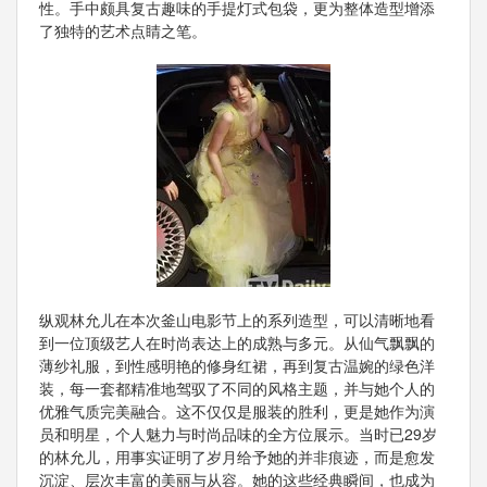
性。手中颇具复古趣味的手提灯式包袋，更为整体造型增添
了独特的艺术点睛之笔。
纵观林允儿在本次釜山电影节上的系列造型，可以清晰地看
到一位顶级艺人在时尚表达上的成熟与多元。从仙气飘飘的
薄纱礼服，到性感明艳的修身红裙，再到复古温婉的绿色洋
装，每一套都精准地驾驭了不同的风格主题，并与她个人的
优雅气质完美融合。这不仅仅是服装的胜利，更是她作为演
员和明星，个人魅力与时尚品味的全方位展示。当时已29岁
的林允儿，用事实证明了岁月给予她的并非痕迹，而是愈发
沉淀、层次丰富的美丽与从容。她的这些经典瞬间，也成为