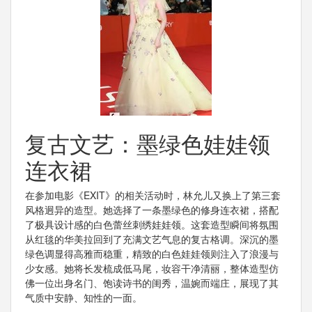
复古文艺：墨绿色娃娃领
连衣裙
在参加电影《EXIT》的相关活动时，林允儿又换上了第三套
风格迥异的造型。她选择了一条墨绿色的修身连衣裙，搭配
了极具设计感的白色蕾丝刺绣娃娃领。这套造型瞬间将氛围
从红毯的华美拉回到了充满文艺气息的复古格调。深沉的墨
绿色调显得高雅而稳重，精致的白色娃娃领则注入了浪漫与
少女感。她将长发梳成低马尾，妆容干净清丽，整体造型仿
佛一位出身名门、饱读诗书的闺秀，温婉而端庄，展现了其
气质中安静、知性的一面。