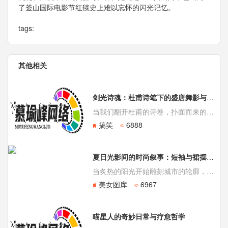
了釜山国际电影节红毯史上难以忘怀的闪光记忆。
tags:
其他相关
剑光诗魂：杜甫诗笔下的盛唐舞影与时代风骨
当我们翻开杜甫的诗卷，扑面而来的不仅是“朱门酒肉臭，路有冻死骨”的沉郁顿挫，也不只是“安得广厦千万间”的悲天悯人。在那些彪炳史册的文字深处，还跃动着一抹别样的、充满力量与韵律的身影——那是盛唐的舞蹈，是穿透纸背的生命律动。诗、乐、舞，在中国古代从来是血脉相连的一体。《毛诗序》
搞笑
6888
夏日光影间的时尚叙事：短袖与裙摆奏响的季风旋律
当炙热的阳光开始雕刻城市的轮廓，季节的更迭便悄然奏响了衣橱换装的序曲。夏日穿搭，远不止于对抗高温的物理需求，它更是一场关于色彩、剪裁与自我表达的视觉叙事。如何在轻盈的布料与简约的款式中，编织出兼具清凉感与个人风格的夏日篇章，成为萦绕在每位时尚爱好者心间的课题。
美女图库
6967
喵星人的奇妙日常与疗愈哲学