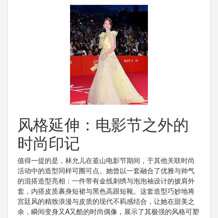
风格延伸：电影节之外的
时尚印记
值得一提的是，林允儿在釜山电影节期间，于其他关联时尚
活动中的造型同样可圈可点。她曾以一套融合了优雅与帅气
的混搭造型亮相：一件带有金线刺绣与泡泡袖设计的披肩外
套，内搭皮质裹身短裙与黑色高跟短靴。这套造型巧妙地将
宫廷风的精致浪漫与皮质的现代不羁感结合，让她在甜美之
余，瞬间变身又A又酷的时尚偶像，展示了其极强的风格可塑