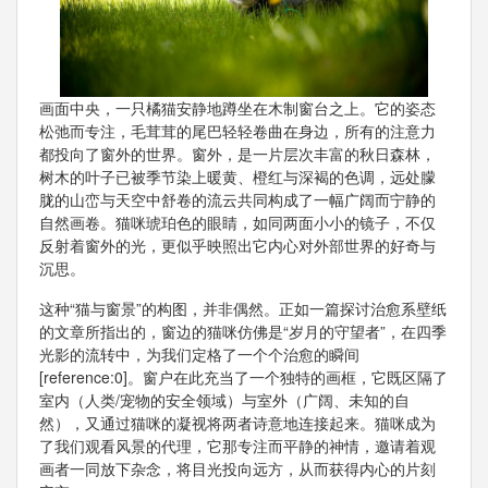
画面中央，一只橘猫安静地蹲坐在木制窗台之上。它的姿态
松弛而专注，毛茸茸的尾巴轻轻卷曲在身边，所有的注意力
都投向了窗外的世界。窗外，是一片层次丰富的秋日森林，
树木的叶子已被季节染上暖黄、橙红与深褐的色调，远处朦
胧的山峦与天空中舒卷的流云共同构成了一幅广阔而宁静的
自然画卷。猫咪琥珀色的眼睛，如同两面小小的镜子，不仅
反射着窗外的光，更似乎映照出它内心对外部世界的好奇与
沉思。
这种“猫与窗景”的构图，并非偶然。正如一篇探讨治愈系壁纸
的文章所指出的，窗边的猫咪仿佛是“岁月的守望者”，在四季
光影的流转中，为我们定格了一个个治愈的瞬间
[reference:0]。窗户在此充当了一个独特的画框，它既区隔了
室内（人类/宠物的安全领域）与室外（广阔、未知的自
然），又通过猫咪的凝视将两者诗意地连接起来。猫咪成为
了我们观看风景的代理，它那专注而平静的神情，邀请着观
画者一同放下杂念，将目光投向远方，从而获得内心的片刻