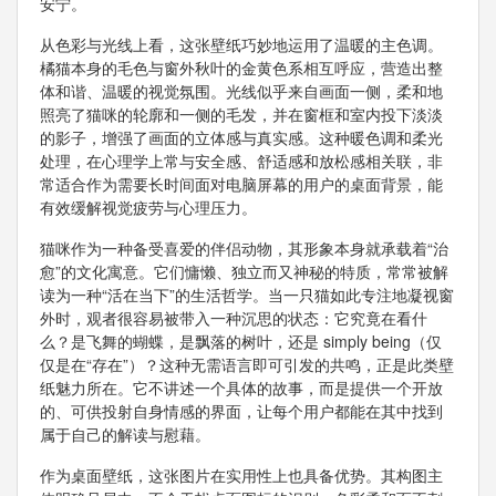
安宁。
从色彩与光线上看，这张壁纸巧妙地运用了温暖的主色调。
橘猫本身的毛色与窗外秋叶的金黄色系相互呼应，营造出整
体和谐、温暖的视觉氛围。光线似乎来自画面一侧，柔和地
照亮了猫咪的轮廓和一侧的毛发，并在窗框和室内投下淡淡
的影子，增强了画面的立体感与真实感。这种暖色调和柔光
处理，在心理学上常与安全感、舒适感和放松感相关联，非
常适合作为需要长时间面对电脑屏幕的用户的桌面背景，能
有效缓解视觉疲劳与心理压力。
猫咪作为一种备受喜爱的伴侣动物，其形象本身就承载着“治
愈”的文化寓意。它们慵懒、独立而又神秘的特质，常常被解
读为一种“活在当下”的生活哲学。当一只猫如此专注地凝视窗
外时，观者很容易被带入一种沉思的状态：它究竟在看什
么？是飞舞的蝴蝶，是飘落的树叶，还是 simply being（仅
仅是在“存在”）？这种无需语言即可引发的共鸣，正是此类壁
纸魅力所在。它不讲述一个具体的故事，而是提供一个开放
的、可供投射自身情感的界面，让每个用户都能在其中找到
属于自己的解读与慰藉。
作为桌面壁纸，这张图片在实用性上也具备优势。其构图主