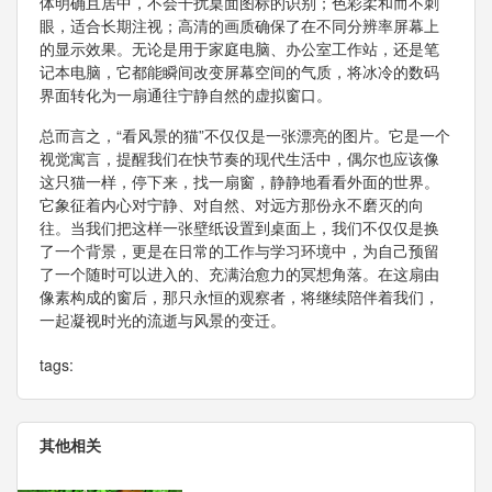
体明确且居中，不会干扰桌面图标的识别；色彩柔和而不刺
眼，适合长期注视；高清的画质确保了在不同分辨率屏幕上
的显示效果。无论是用于家庭电脑、办公室工作站，还是笔
记本电脑，它都能瞬间改变屏幕空间的气质，将冰冷的数码
界面转化为一扇通往宁静自然的虚拟窗口。
总而言之，“看风景的猫”不仅仅是一张漂亮的图片。它是一个
视觉寓言，提醒我们在快节奏的现代生活中，偶尔也应该像
这只猫一样，停下来，找一扇窗，静静地看看外面的世界。
它象征着内心对宁静、对自然、对远方那份永不磨灭的向
往。当我们把这样一张壁纸设置到桌面上，我们不仅仅是换
了一个背景，更是在日常的工作与学习环境中，为自己预留
了一个随时可以进入的、充满治愈力的冥想角落。在这扇由
像素构成的窗后，那只永恒的观察者，将继续陪伴着我们，
一起凝视时光的流逝与风景的变迁。
tags:
其他相关