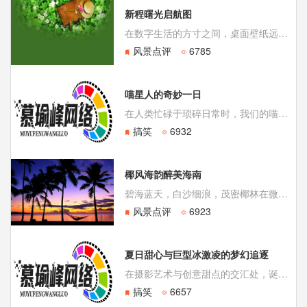
新程曙光启航图
在数字生活的方寸之间，桌面壁纸远不止是一张背景图片。它是我们每日开启数字世界的第一个视窗，是个人风格与当下心境的无声表达。选择一张寓意“新的开始”的壁纸，如同为接下来的旅程定下基调，它象征着重启、希望与对未来的无限憧憬。
风景点评
6785
喵星人的奇妙一日
在人类忙碌于琐碎日常时，我们的喵星人朋友们却总能用它们独有的方式，将平凡的一天过成一场充满创意与治愈的奇幻冒险。它们时而在墙上上演“飞檐走壁”的绝技，时而在想象的工厂里调皮捣蛋，时而又沉浸在与自然互动的静谧美好中。对于猫咪而言，时间并非钟表上的刻度，而是由一连串好奇心驱动的瞬间所组成。
搞笑
6932
椰风海韵醉美海南
碧海蓝天，白沙细浪，茂密椰林在微风中摇曳生姿，共同勾勒出中国南海上一颗璀璨明珠——海南岛的醉人画卷。这里不仅是地理意义上的热带天堂，更是无数人心驰神往的诗意远方。阳光毫无保留地倾泻而下，将海水染成深浅不一的蓝宝石色，从近岸透明的翡翠绿，渐变为远海深邃的孔雀蓝，每一帧都美得令人屏息。
风景点评
6923
夏日甜心与巨型冰激凌的梦幻追逐
在摄影艺术与创意甜点的交汇处，诞生了一幅令人过目难忘的画面：一位笑容灿烂的女孩，手持一支几乎与她等高的巨型甜筒冰激凌，在明媚的阳光下奔跑。这不仅仅是一张简单的美食或人像照片，它更像一个从童话书中走出来的鲜活场景，将夏日的欢愉、少女的灵动与甜品的诱惑完美融合，构成了一场视觉与想象力的甜蜜盛宴。
搞笑
6657