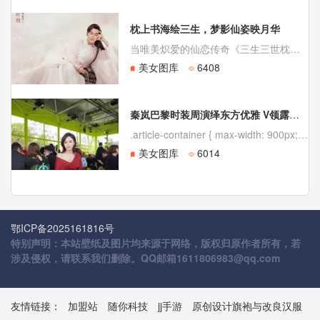
枕上书海绘三生，梦影仙姿映月华
当唯美炽爱的仙恋传奇《三生三世枕上书》携其首批官方海报翩然而至时，无数观众与书粉的期待终于化为了眼前可触的惊艳视觉。这组名为“三生书梦”的系列海报，不仅正式揭开了由迪丽热巴、高伟光领衔的众仙神秘面纱，更以极致的古典美学，将那段跨越两千年的纠葛情缘，晕染成一幅幅气韵生动的写意画卷。
美女图库
6408
秦岚巴黎时装周演绎东方优雅 V领露肩勾勒自信光芒
.article-container { max-width: 900px; margin: 0 auto; padding: 20px; font-family: 'Microsoft YaHei', sans-ser
美女图库
6014
鄂ICP备2025161816号
特别声明：本站壁纸及图片均来源于网络，版权归原作者所有，若
涉及侵权，请联系我们删除。QQ邮箱1611806983@qq.com
友情链接：
加盟站
随你科技
jj手游
原创设计旗袍与改良汉服