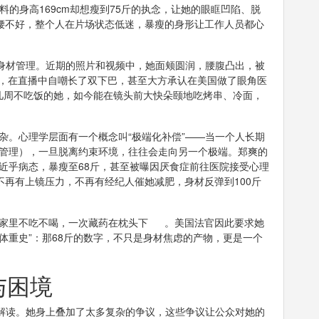
料的身高169cm却想瘦到75斤的执念，让她的眼眶凹陷、脱
腰不好，整个人在片场状态低迷，暴瘦的身形让工作人员都心
了身材管理。近期的照片和视频中，她面颊圆润，腰腹凸出，被
，在直播中自嘲长了双下巴，甚至大方承认在美国做了眼角医
几周不吃饭的她，如今能在镜头前大快朵颐地吃烤串、冷面，
杂。心理学层面有一个概念叫“极端化补偿”——当一个人长期
管理），一旦脱离约束环境，往往会走向另一个极端。郑爽的
近乎病态，暴瘦至68斤，甚至被曝因厌食症前往医院接受心理
再有上镜压力，不再有经纪人催她减肥，身材反弹到100斤
。
家里不吃不喝，一次藏药在枕头下
。美国法官因此要求她
体重史”：那68斤的数字，不只是身材焦虑的产物，更是一个
与困境
面解读。她身上叠加了太多复杂的争议，这些争议让公众对她的