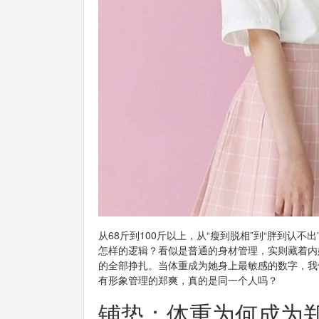
从68斤到100斤以上，从“瘦到脱相”到“胖到认
怎样的逻辑？看似是普通的身材管理，实则藏着内
的全部挣扎。当体重成为她身上最敏感的数字，我
有形象管理的郑爽，真的是同一个人吗？
铺垫：体重为何成为