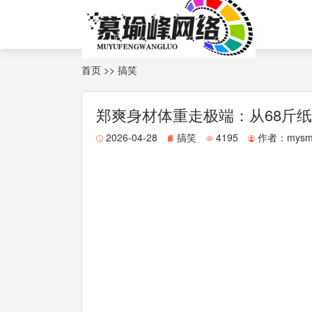
首页
>>
搞笑
郑爽身材体重走极端：从68斤纸
2026-04-28
搞笑
4195
作者：
mysm