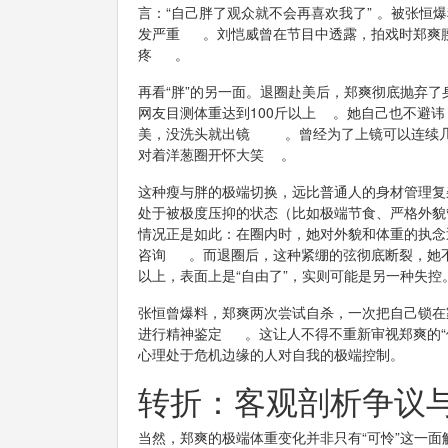
言：“自己胖了观众就不会再喜欢我了”
。被张恒爆
发严重
。刘恺威曾在节目中透露，拍戏时郑爽
疼
。
再看“胖”的另一面。退圈赴美后，郑爽彻底抛弃
网友目测体重达到100斤以上
。她自己也不避讳
美，没洗头就出镜
。曾经为了上镜可以连续
对着洋葱圈开怀大笑
。
这种瘦与胖的极端切换，远比普通人的身材管理复
处于被极度压抑的状态（比如极端节食、严格外貌
情况正是如此：在圈内时，她对外貌和体重的执念
咨询
。而退圈后，这种紧绷的弦彻底断裂，她不
以上，表面上是“自由了”，实则可能是另一种失控
张恒曾爆料，郑爽两次尝试自杀，一次把自己锁在
进行精神鉴定
。这让人不得不重新审视郑爽的“
心理处于危机边缘的人对自我的极端控制。
转折：客观剖析争议
当然，郑爽的极端体重变化并非只有“可怜”这一