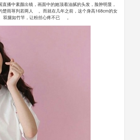
美国直播中素颜出镜，画面中的她顶着油腻的头发，脸肿明显，
的楚雨荨判若两人
。而就在几年之前，这个身高168cm的女
出、双腿如竹竿，让粉丝心疼不已
。