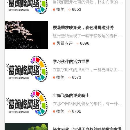
当我们翻开杜甫的诗卷，扑面而来的不仅是“朱门酒肉臭，路有冻死骨”的沉郁顿挫，也不只是“安得广厦千万间”的悲天悯人。在那些彪炳史册的文字深处，还跃动着一抹别样的、充满力量与韵律的身影——那是盛唐的舞蹈，是穿透纸背的生命律动。诗、乐、舞，在中国古代从来是血脉相连的一体。《毛诗序》
搞笑
6853
樱花垂枝映湖光，春色满屏溢芬芳
这张壁纸呈现了一幅宁静致远的春日画卷。画面中，盛开的樱花枝条从一侧柔和地延伸而出，花瓣细腻柔软，仿佛触手可及。它们映衬着下方平静如镜的湖泊与远处连绵的淡雅山峦。整个画面构图层次丰富，色彩柔和，粉白色的樱花与青绿色的山水交织，营造出一种空灵、静谧而又充满生命力的独特氛围，不仅适合作为桌面壁纸，更能为观
风景点评
6896
学习伙伴的活力世界
在数字时代的浪潮中，一群充满活力的“学习伙伴”悄然走进了我们的生活。他们并非真人，却以其独特的卡通形象和生动表情，成为了无数人书桌前的精神密友，为学习这件有时略显枯燥的事，注入了满满的动力与乐趣。从“学习使我快乐”的自我激励，到“撸起袖子加油干”的行动号召，这些形象用最直观的方式，诠释着当代学习者的
搞笑
6573
尘舞飞扬的逆光骑士
在那个网络刚刚普及的年代，有一种文化现象如同野火般席卷了中国的小城街道与网吧角落——它被称为“杀马特”。这个词汇源自英文“smart”的音译，却被赋予了一种截然不同的美学内涵。当我们今天重新凝视那张动图：一个顶着彩色爆炸头的青年在夕阳背景下忘情舞动，空气中仿佛能闻到尘土与发胶混合的独特气
搞笑
6762
绿意盎然：沉浸于自然韵味的数字窗景