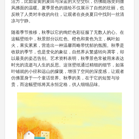
活力，比如金黄的麦田与深蓝的天空交织，仿佛能感受到微
风拂面的温暖。夏季景色的描绘不仅展示了自然的壮丽，也
反映了人类对丰收的向往，让观者在炎炎夏日中找到一丝清
凉与宁静。
随着季节推移，秋季以它的绚烂色彩征服了无数人的心。在
这幅壁纸中，秋景部分以红色、橙色和黄色为主，枫叶如
火，果实累累，营造出一种温馨而略带忧郁的氛围。秋季是
收获的季节，也是变化的象征，自然界从繁盛转向凋零，却
以最美的姿态告别。艺术资料表明，秋季景色常被用来表达
时光的流逝与人生的反思。这张壁纸通过精细的细节，如落
叶铺就的小径和远山的朦胧，增强了空间的深度感，让观者
仿佛置身于一个童话世界。秋季的美，在于它的短暂与珍
贵，而这幅壁纸将其永恒定格，供人细细品味。