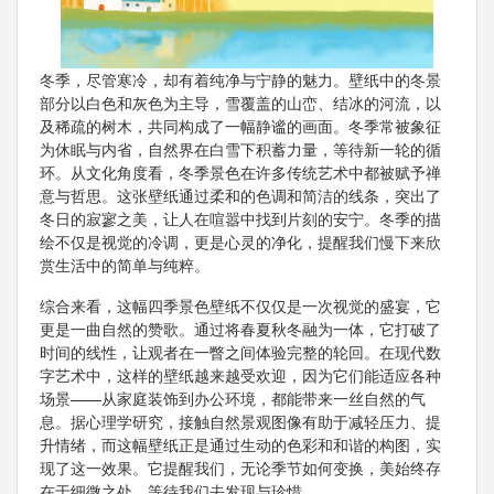
冬季，尽管寒冷，却有着纯净与宁静的魅力。壁纸中的冬景
部分以白色和灰色为主导，雪覆盖的山峦、结冰的河流，以
及稀疏的树木，共同构成了一幅静谧的画面。冬季常被象征
为休眠与内省，自然界在白雪下积蓄力量，等待新一轮的循
环。从文化角度看，冬季景色在许多传统艺术中都被赋予禅
意与哲思。这张壁纸通过柔和的色调和简洁的线条，突出了
冬日的寂寥之美，让人在喧嚣中找到片刻的安宁。冬季的描
绘不仅是视觉的冷调，更是心灵的净化，提醒我们慢下来欣
赏生活中的简单与纯粹。
综合来看，这幅四季景色壁纸不仅仅是一次视觉的盛宴，它
更是一曲自然的赞歌。通过将春夏秋冬融为一体，它打破了
时间的线性，让观者在一瞥之间体验完整的轮回。在现代数
字艺术中，这样的壁纸越来越受欢迎，因为它们能适应各种
场景——从家庭装饰到办公环境，都能带来一丝自然的气
息。据心理学研究，接触自然景观图像有助于减轻压力、提
升情绪，而这幅壁纸正是通过生动的色彩和和谐的构图，实
现了这一效果。它提醒我们，无论季节如何变换，美始终存
在于细微之处，等待我们去发现与珍惜。