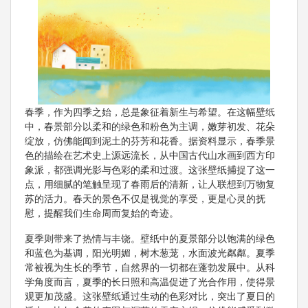
春季，作为四季之始，总是象征着新生与希望。在这幅壁纸
中，春景部分以柔和的绿色和粉色为主调，嫩芽初发、花朵
绽放，仿佛能闻到泥土的芬芳和花香。据资料显示，春季景
色的描绘在艺术史上源远流长，从中国古代山水画到西方印
象派，都强调光影与色彩的柔和过渡。这张壁纸捕捉了这一
点，用细腻的笔触呈现了春雨后的清新，让人联想到万物复
苏的活力。春天的景色不仅是视觉的享受，更是心灵的抚
慰，提醒我们生命周而复始的奇迹。
夏季则带来了热情与丰饶。壁纸中的夏景部分以饱满的绿色
和蓝色为基调，阳光明媚，树木葱茏，水面波光粼粼。夏季
常被视为生长的季节，自然界的一切都在蓬勃发展中。从科
学角度而言，夏季的长日照和高温促进了光合作用，使得景
观更加茂盛。这张壁纸通过生动的色彩对比，突出了夏日的